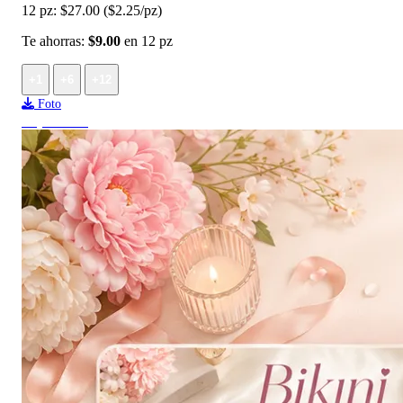
12 pz:
$27.00
($2.25/pz)
Te ahorras:
$9.00
en 12 pz
+1
+6
+12
Foto
Top ventas