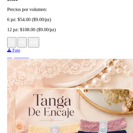
Precios por volumen:
6 pz:
$54.00
($9.00/pz)
12 pz:
$108.00
($9.00/pz)
+1
+6
+12
Foto
Top ventas