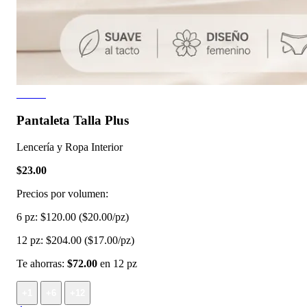
5 fotos
Pantaleta Talla Plus
Lencería y Ropa Interior
$23.00
Precios por volumen:
6 pz:
$120.00
($20.00/pz)
12 pz:
$204.00
($17.00/pz)
Te ahorras:
$72.00
en 12 pz
+1
+6
+12