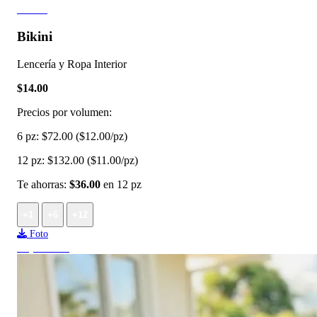
7 fotos
Bikini
Lencería y Ropa Interior
$14.00
Precios por volumen:
6 pz:
$72.00
($12.00/pz)
12 pz:
$132.00
($11.00/pz)
Te ahorras:
$36.00
en 12 pz
+1
+6
+12
Foto
Top ventas