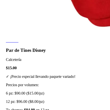
30 fotos
Par de Tines Disney
Calcetería
$15.00
✓ ¡Precio especial llevando paquete variado!
Precios por volumen:
6 pz:
$90.00
($15.00/pz)
12 pz:
$96.00
($8.00/pz)
Te ahorras:
$84.00
en 12 pz