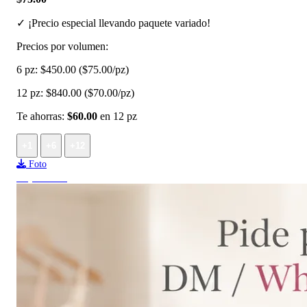
✓ ¡Precio especial llevando paquete variado!
Precios por volumen:
6 pz:
$450.00
($75.00/pz)
12 pz:
$840.00
($70.00/pz)
Te ahorras:
$60.00
en 12 pz
+1
+6
+12
Foto
Top ventas