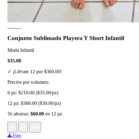
2 fotos
Conjunto Sublimado Playera Y Short Infantil
Moda Infantil
$35.00
✓ ¡Llévate 12 por $360.00!
Precios por volumen:
6 pz:
$210.00
($35.00/pz)
12 pz:
$360.00
($30.00/pz)
Te ahorras:
$60.00
en 12 pz
+1
+6
+12
Foto