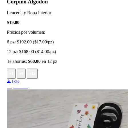
Corpiño Algodón
Lencería y Ropa Interior
$19.00
Precios por volumen:
6 pz:
$102.00
($17.00/pz)
12 pz:
$168.00
($14.00/pz)
Te ahorras:
$60.00
en 12 pz
+1
+6
+12
Foto
Top ventas