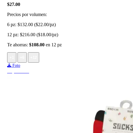
$27.00
Precios por volumen:
6 pz:
$132.00
($22.00/pz)
12 pz:
$216.00
($18.00/pz)
Te ahorras:
$108.00
en 12 pz
+1
+6
+12
Foto
Top ventas