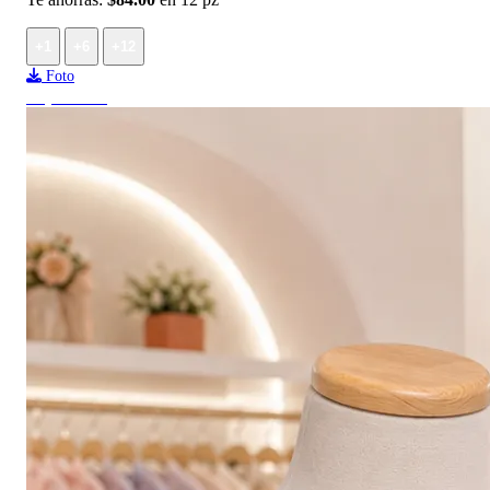
+1
+6
+12
Foto
Top ventas