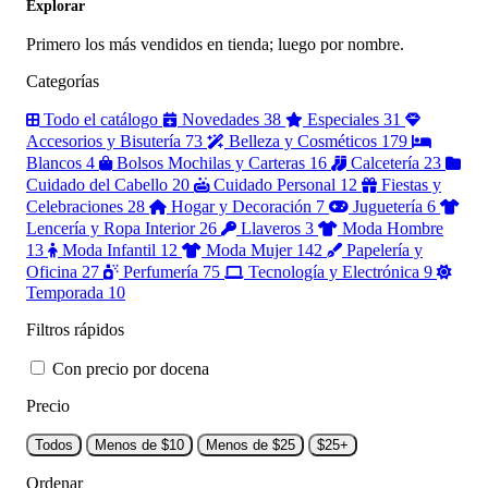
Explorar
Primero los más vendidos en tienda; luego por nombre.
Categorías
Todo el catálogo
Novedades
38
Especiales
31
Accesorios y Bisutería
73
Belleza y Cosméticos
179
Blancos
4
Bolsos Mochilas y Carteras
16
Calcetería
23
Cuidado del Cabello
20
Cuidado Personal
12
Fiestas y
Celebraciones
28
Hogar y Decoración
7
Juguetería
6
Lencería y Ropa Interior
26
Llaveros
3
Moda Hombre
13
Moda Infantil
12
Moda Mujer
142
Papelería y
Oficina
27
Perfumería
75
Tecnología y Electrónica
9
Temporada
10
Filtros rápidos
Con precio por docena
Precio
Todos
Menos de $10
Menos de $25
$25+
Ordenar