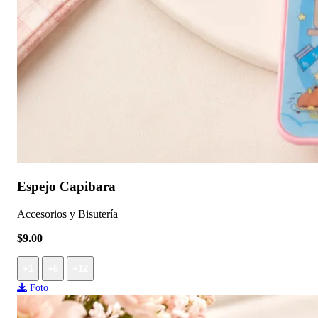
Espejo Capibara
Accesorios y Bisutería
$9.00
+1
+6
+12
Foto