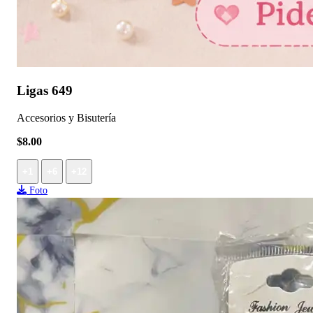
Ligas 649
Accesorios y Bisutería
$8.00
+1
+6
+12
Foto