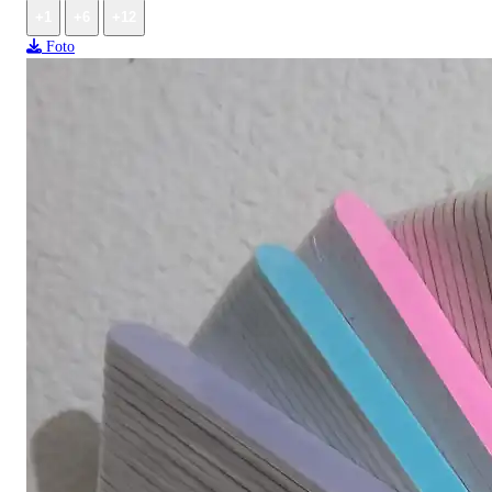
+1
+6
+12
Foto